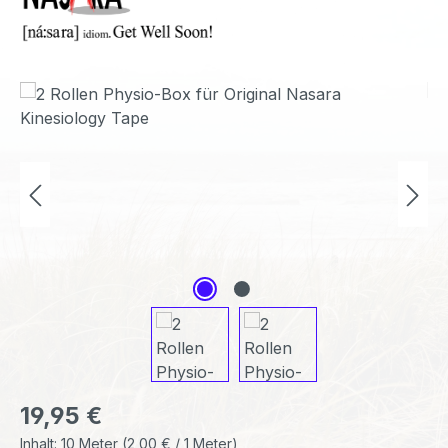
Bildergalerie überspringen
Regulärer Preis:
19,95 €
Inhalt:
10 Meter
(2,00 € / 1 Meter)