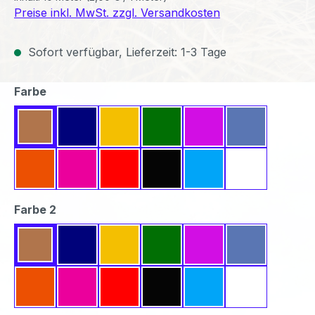
Preise inkl. MwSt. zzgl. Versandkosten
Sofort verfügbar, Lieferzeit: 1-3 Tage
auswählen
Farbe
Beige
Dunkelblau
Gelb
Grün
Lavendel
Mittelblau
Orange
Pink
Rot
Schwarz
Türkis
Weiß
auswählen
Farbe 2
Beige
Dunkelblau
Gelb
Grün
Lavendel
Mittelblau
Orange
Pink
Rot
Schwarz
Türkis
Weiß