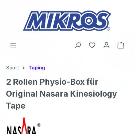
Zum Hauptinhalt springen
Du hast 0 Produ
Ware
Sport
Taping
2 Rollen Physio-Box für
Original Nasara Kinesiology
Tape