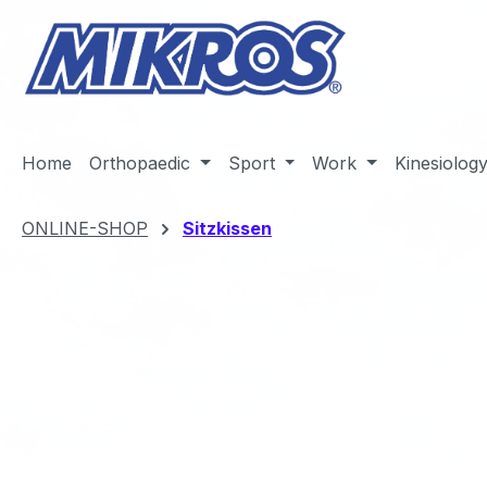
m Hauptinhalt springen
Zur Suche springen
Zur Hauptnavigation springen
Home
Orthopaedic
Sport
Work
Kinesiolog
ONLINE-SHOP
Sitzkissen