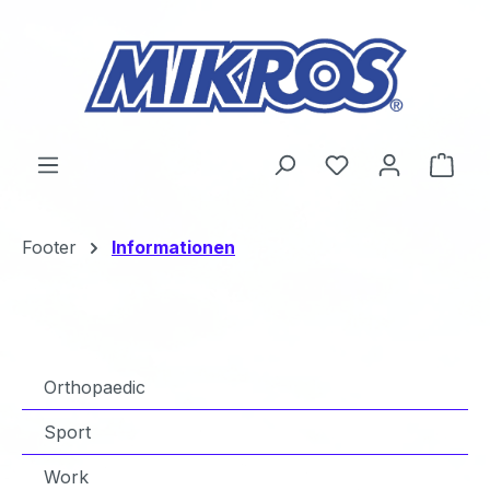
Zum Hauptinhalt springen
Du hast 0 Produ
Ware
Footer
Informationen
Orthopaedic
Sport
Work