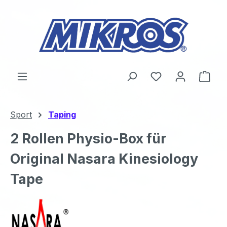
Zum Hauptinhalt springen
Du hast 0 Produ
Ware
Sport
Taping
2 Rollen Physio-Box für
Original Nasara Kinesiology
Tape