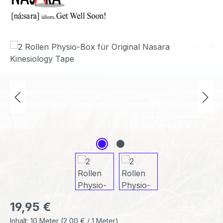
Bildergalerie überspringen
Regulärer Preis:
19,95 €
Inhalt:
10 Meter
(2,00 € / 1 Meter)