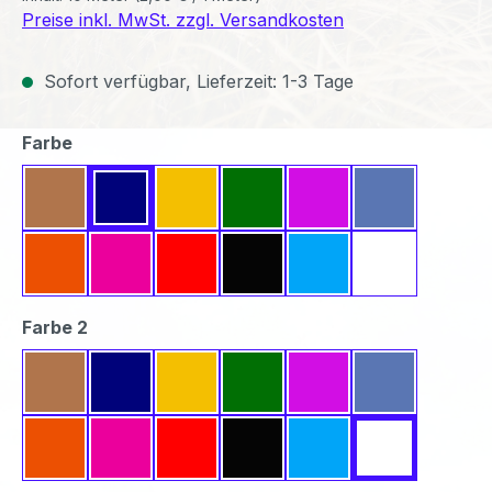
Preise inkl. MwSt. zzgl. Versandkosten
Sofort verfügbar, Lieferzeit: 1-3 Tage
auswählen
Farbe
Beige
Dunkelblau
Gelb
Grün
Lavendel
Mittelblau
Orange
Pink
Rot
Schwarz
Türkis
Weiß
auswählen
Farbe 2
Beige
Dunkelblau
Gelb
Grün
Lavendel
Mittelblau
Orange
Pink
Rot
Schwarz
Türkis
Weiß