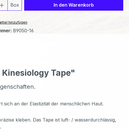
 Anzahl: Gib den gewünschten Wert ein 
Box
In den Warenkorb
ttel hinzufügen
mmer:
B9050-16
a Kinesiology Tape"
igenschaften.
t sich an der Elastizität der menschlichen Haut.
räzise kleben. Das Tape ist luft- / wasserdurchlässig,
.