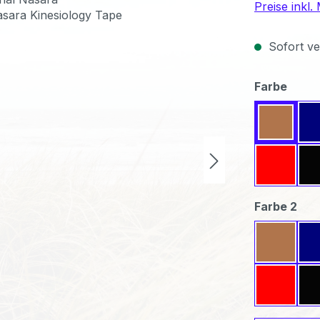
Preise inkl
Sofort ver
ausw
Farbe
Beige
Rot
aus
Farbe 2
Beige
Rot