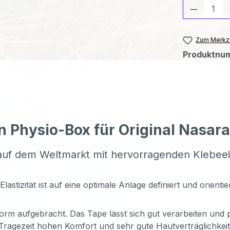
Produkt
Zum Merkze
Produktnu
n Physio-Box für Original Nasar
 auf dem Weltmarkt mit hervorragenden Klebee
izität ist auf eine optimale Anlage definiert und orientier
orm aufgebracht. Das Tape lässt sich gut verarbeiten und p
Tragezeit hohen Komfort und sehr gute Hautverträglichkeit