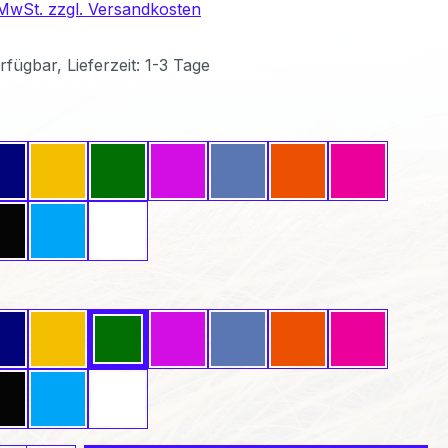
. MwSt. zzgl. Versandkosten
fügbar, Lieferzeit: 1-3 Tage
ählen
Dunkelblau
Gelb
Grün
Lavendel
Mittelblau
Orange
Pink
Schwarz
Türkis
Weiß
wählen
Dunkelblau
Gelb
Grün
Lavendel
Mittelblau
Orange
Pink
Schwarz
Türkis
Weiß