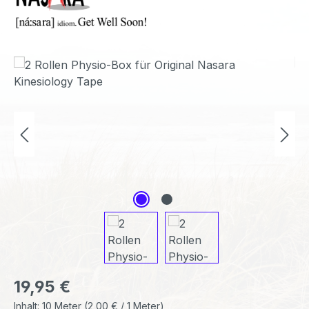
Bildergalerie überspringen
Regulärer Preis:
19,95 €
Inhalt:
10 Meter
(2,00 € / 1 Meter)