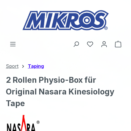
Zum Hauptinhalt springen
Du hast 0 Produ
Ware
Sport
Taping
2 Rollen Physio-Box für
Original Nasara Kinesiology
Tape