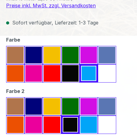
Preise inkl. MwSt. zzgl. Versandkosten
Sofort verfügbar, Lieferzeit: 1-3 Tage
auswählen
Farbe
Beige
Dunkelblau
Gelb
Grün
Lavendel
Mittelblau
Orange
Pink
Rot
Schwarz
Türkis
Weiß
auswählen
Farbe 2
Beige
Dunkelblau
Gelb
Grün
Lavendel
Mittelblau
Orange
Pink
Rot
Schwarz
Türkis
Weiß