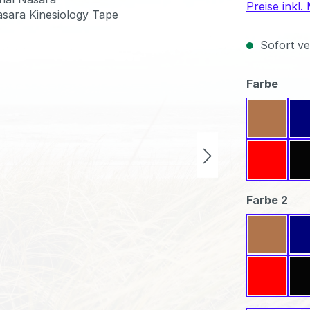
Preise inkl
Sofort ver
ausw
Farbe
Beige
Rot
aus
Farbe 2
Beige
Rot