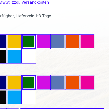
. MwSt. zzgl. Versandkosten
fügbar, Lieferzeit: 1-3 Tage
ählen
Dunkelblau
Gelb
Grün
Lavendel
Mittelblau
Orange
Pink
Schwarz
Türkis
Weiß
wählen
Dunkelblau
Gelb
Grün
Lavendel
Mittelblau
Orange
Pink
Schwarz
Türkis
Weiß