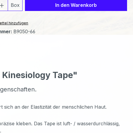
 Anzahl: Gib den gewünschten Wert ein 
Box
In den Warenkorb
ttel hinzufügen
mmer:
B9050-66
a Kinesiology Tape"
igenschaften.
t sich an der Elastizität der menschlichen Haut.
räzise kleben. Das Tape ist luft- / wasserdurchlässig,
.