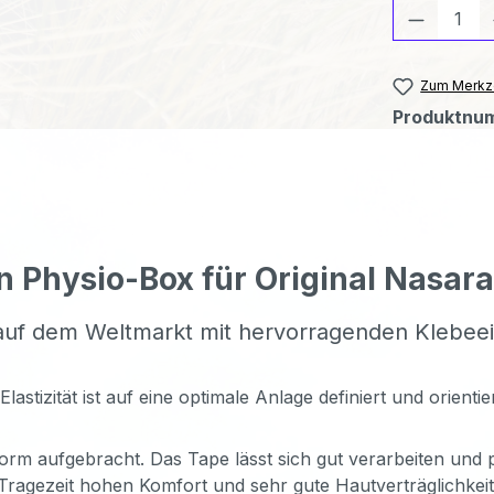
Produkt
Zum Merkze
Produktnu
n Physio-Box für Original Nasar
 auf dem Weltmarkt mit hervorragenden Klebee
izität ist auf eine optimale Anlage definiert und orientier
orm aufgebracht. Das Tape lässt sich gut verarbeiten und p
Tragezeit hohen Komfort und sehr gute Hautverträglichkeit