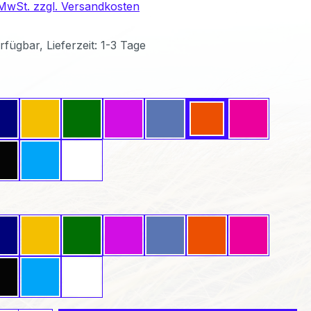
. MwSt. zzgl. Versandkosten
fügbar, Lieferzeit: 1-3 Tage
ählen
Dunkelblau
Gelb
Grün
Lavendel
Mittelblau
Orange
Pink
Schwarz
Türkis
Weiß
wählen
Dunkelblau
Gelb
Grün
Lavendel
Mittelblau
Orange
Pink
Schwarz
Türkis
Weiß