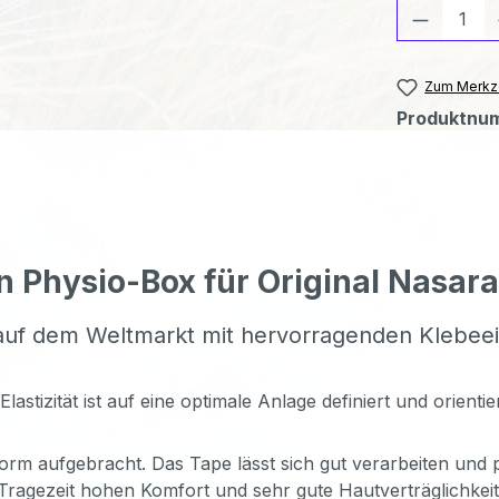
Produkt
Zum Merkze
Produktnu
n Physio-Box für Original Nasar
 auf dem Weltmarkt mit hervorragenden Klebee
izität ist auf eine optimale Anlage definiert und orientier
orm aufgebracht. Das Tape lässt sich gut verarbeiten und p
Tragezeit hohen Komfort und sehr gute Hautverträglichkeit