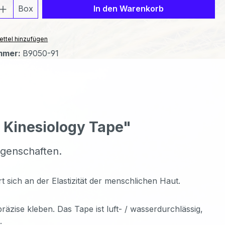
 Anzahl: Gib den gewünschten Wert ein 
Box
In den Warenkorb
ttel hinzufügen
mmer:
B9050-91
a Kinesiology Tape"
igenschaften.
t sich an der Elastizität der menschlichen Haut.
räzise kleben. Das Tape ist luft- / wasserdurchlässig,
.