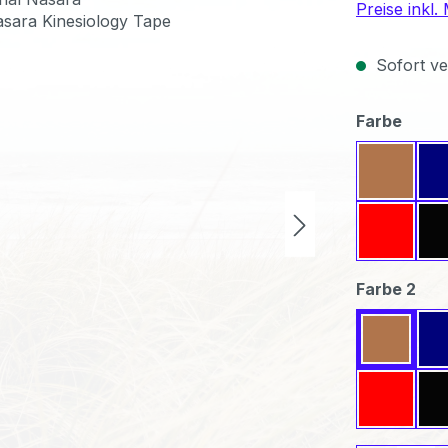
Preise inkl
Sofort ver
ausw
Farbe
Beige
Rot
aus
Farbe 2
Beige
Rot