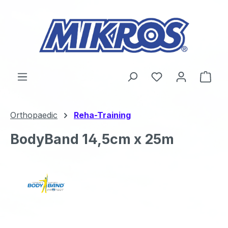
Zum Hauptinhalt springen
Du hast 0 Produ
Ware
Orthopaedic
Reha-Training
BodyBand 14,5cm x 25m
Bildergalerie überspringen