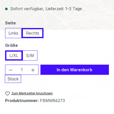
Sofort verfügbar, Lieferzeit: 1-3 Tage
auswählen
Seite
Links
Rechts
auswählen
Größe
L/XL
S/M
Produkt Anzahl: Gib den gewünschten We
In den Warenkorb
Stück
Zum Merkzettel hinzufügen
Produktnummer:
FBMM86273