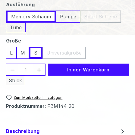
auswählen
Ausführung
Memory Schaum
Pumpe
Sport Schiene
(Diese Option ist 
Tube
auswählen
Größe
L
M
S
Universalgröße
(Diese Option ist zurzeit nicht verfü
Produkt Anzahl: Gib den gewünschten We
In den Warenkorb
Stück
Zum Merkzettel hinzufügen
Produktnummer:
FBM144-20
Beschreibung