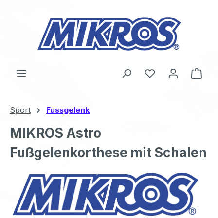
Zum Hauptinhalt springen
Du hast 0 Produ
Ware
Sport
Fussgelenk
MIKROS Astro
Fußgelenkorthese mit Schalen