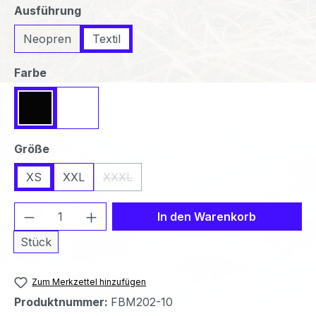
auswählen
Ausführung
Neopren
Textil
auswählen
Farbe
Schwarz
Weiß
auswählen
Größe
XS
XXL
XXXL
(Diese Option ist zurzeit nicht verfügbar.)
Produkt Anzahl: Gib den gewünschten We
In den Warenkorb
Stück
Zum Merkzettel hinzufügen
Produktnummer:
FBM202-10