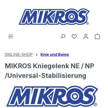
Zum Hauptinhalt springen
Du hast 0 Produ
Ware
ONLINE-SHOP
Knie und Beine
MIKROS Kniegelenk NE / NP
/Universal-Stabilisierung