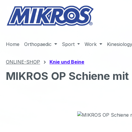
m Hauptinhalt springen
Zur Suche springen
Zur Hauptnavigation springen
Home
Orthopaedic
Sport
Work
Kinesiolog
ONLINE-SHOP
Knie und Beine
MIKROS OP Schiene mit
Bildergalerie überspringen