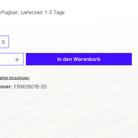
fügbar, Lieferzeit: 1-3 Tage
ählen
S
 Anzahl: Gib den gewünschten Wert ein 
In den Warenkorb
ttel hinzufügen
mmer:
FBM28018-20