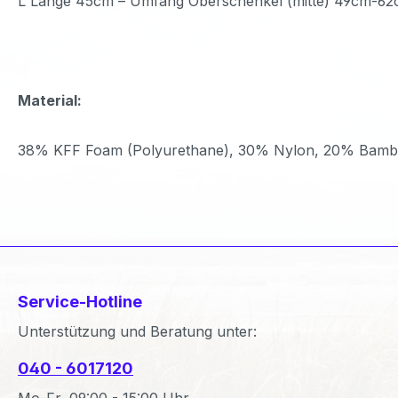
L Länge 45cm – Umfang Oberschenkel (mitte) 49cm-6
Material:
38% KFF Foam (Polyurethane), 30% Nylon, 20% Bambo
Service-Hotline
Unterstützung und Beratung unter:
040 - 6017120