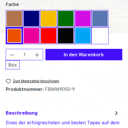
auswählen
Farbe
Beige
Dunkelblau
Gelb
Grün
Lavendel
Mittelblau
Orange
Pink
Rot
Schwarz
Türkis
Weiß
Produkt Anzahl: Gib den gewünschten We
In den Warenkorb
Box
Zum Merkzettel hinzufügen
Produktnummer:
FBMM9050-9
Beschreibung
Eines der erfolgreichsten und besten Tapes auf dem