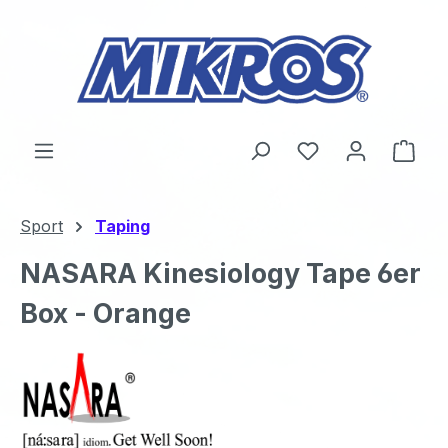
Zum Hauptinhalt springen
Du hast 0 Produ
Ware
Sport
Taping
NASARA Kinesiology Tape 6er
Box - Orange