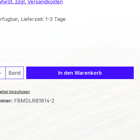
. MwSt. zzgl. Versandkosten
fügbar, Lieferzeit: 1-3 Tage
ählen
 Anzahl: Gib den gewünschten Wert ein 
Band
In den Warenkorb
ttel hinzufügen
mmer:
FBMDLRB1814-2