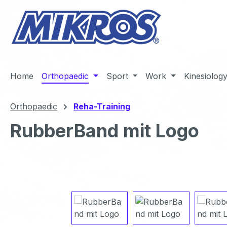
m Hauptinhalt springen
Zur Suche springen
Zur Hauptnavigation springen
Home
Orthopaedic
Sport
Work
Kinesiolog
Orthopaedic
Reha-Training
RubberBand mit Logo
Bildergalerie überspringen